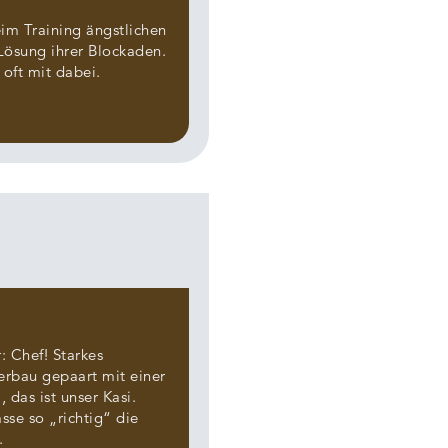
eim Training ängstlichen
Lösung ihrer Blockaden.
oft mit dabei.
: Chef! Starkes
perbau gepaart mit einer
das ist unser Kasi.
sse so „richtig“ die
.