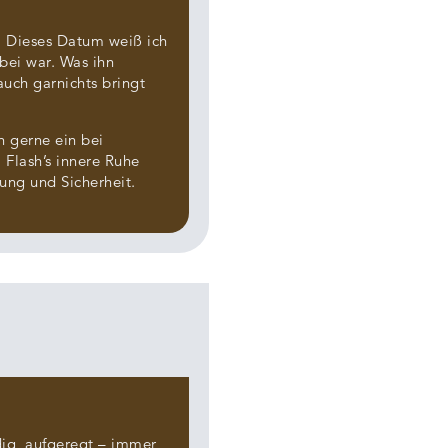
t. Dieses Datum weiß ich
bei war. Was ihn
auch garnichts bringt
hn gerne ein bei
 Flash’s innere Ruhe
ung und Sicherheit.
dig, aufgeregt – immer