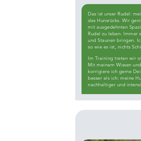
Das ist unser Rudel: me
des Hunsrücks. Wir geni
mit ausgedehnten Spazi
Rudel zu leben. Immer 
und Staunen bringen. I
so wie es ist, nichts Sch
Im Training treten wir o
Mit meinem Wissen und m
korrigiere ich gerne D
besser als ich: meine H
nachhaltiger und intensi