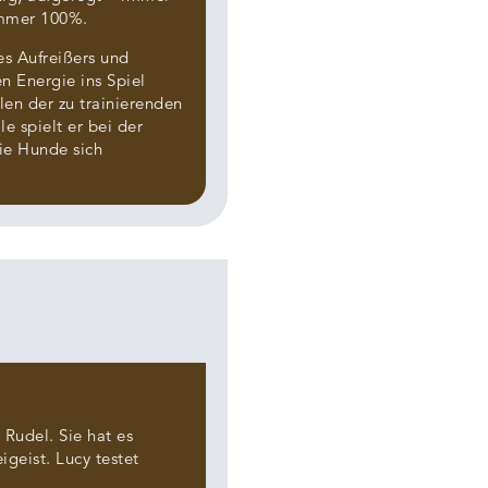
immer 100%.
es Aufreißers und
n Energie ins Spiel
len der zu trainierenden
le spielt er bei der
ie Hunde sich
 Rudel. Sie hat es
igeist. Lucy testet