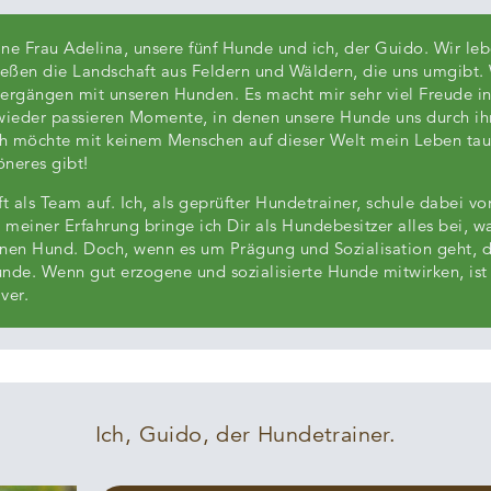
ine Frau Adelina, unsere fünf Hunde und ich, der Guido. Wir leb
eßen die Landschaft aus Feldern und Wäldern, die uns umgibt. W
ergängen mit unseren Hunden. Es macht mir sehr viel Freude i
wieder passieren Momente, in denen unsere Hunde uns durch i
ch möchte mit keinem Menschen auf dieser Welt mein Leben taus
öneres gibt!
ft als Team auf. Ich, als geprüfter Hundetrainer, schule dabei v
einer Erfahrung bringe ich Dir als Hundebesitzer alles bei, w
einen Hund. Doch, wenn es um Prägung und Sozialisation geht, 
unde. Wenn gut erzogene und sozialisierte Hunde mitwirken, ist
ver.
Ich, Guido, der Hundetrainer.