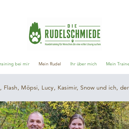
aining bei mir
Mein Rudel
Ihr über mich
Mein Train
, Flash, Möpsi, Lucy, Kasimir, Snow und ich, de