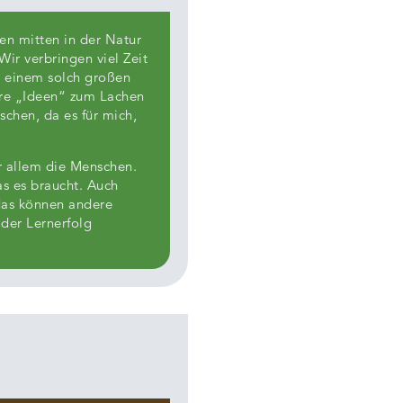
en mitten in der Natur
ir verbringen viel Zeit
n einem solch großen
hre „Ideen“ zum Lachen
chen, da es für mich,
or allem die Menschen.
as es braucht. Auch
das können andere
 der Lernerfolg