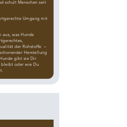
nd schult Menschen seit
d artgerechte Umgang mit
em aus, was Hunde
rtgerechtes,
ualität der Rohstoffe –
d schonender Herstellung
Hunde gibt sie Dir
l bleibt oder wie Du
t.