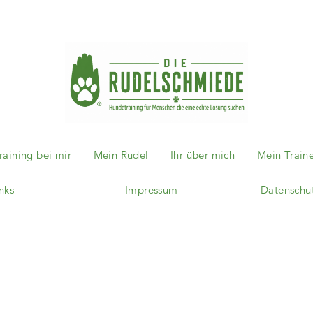
aining bei mir
Mein Rudel
Ihr über mich
Mein Train
nks
Impressum
Datenschu